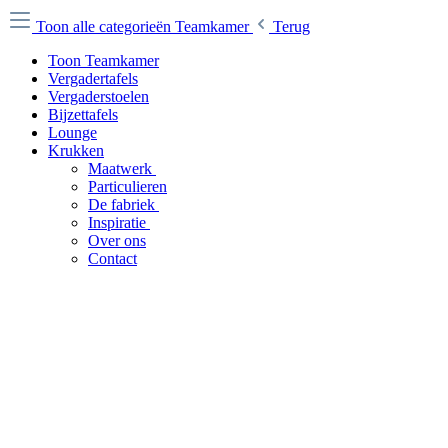
Toon alle categorieën
Teamkamer
Terug
Toon Teamkamer
Vergadertafels
Vergaderstoelen
Bijzettafels
Lounge
Krukken
Maatwerk
Particulieren
De fabriek
Inspiratie
Over ons
Contact