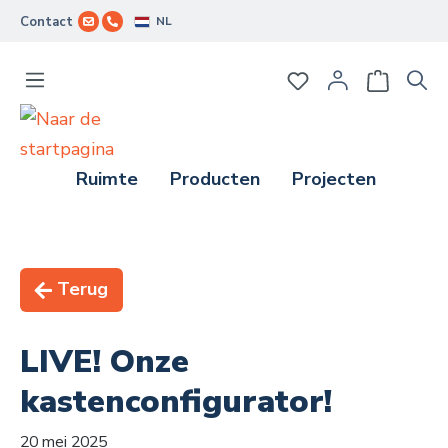
NL
Contact
Ga naar de hoofdinhoud
Je hebt 0 items op j
Ruimte
Producten
Projecten
Terug
LIVE! Onze
kastenconfigurator!
20 mei 2025