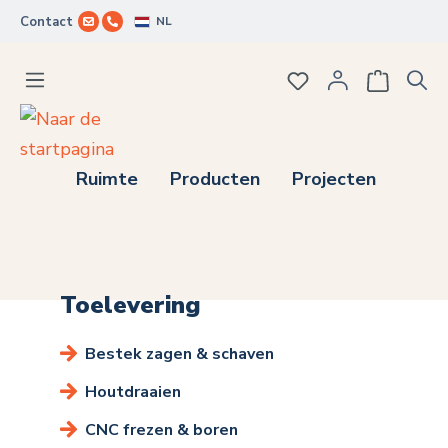
NL
Contact
Ga naar de hoofdinhoud
Je hebt 0 items op j
Ruimte
Producten
Projecten
Toelevering
Bestek zagen & schaven
Houtdraaien
CNC frezen & boren