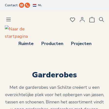
NL
Contact
Ga naar de hoofdinhoud
Je hebt 0 items op j
Ruimte
Producten
Projecten
Garderobes
Met de garderobes van Schilte creëert u een
overzichtelijke plek voor het opbergen van jassen,
tassen en schoenen. Binnen het assortiment vindt