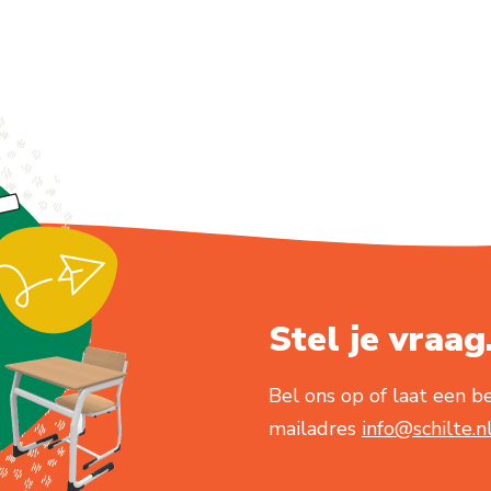
Stel je vraag.
Bel ons op of laat een be
mailadres
info@schilte.n