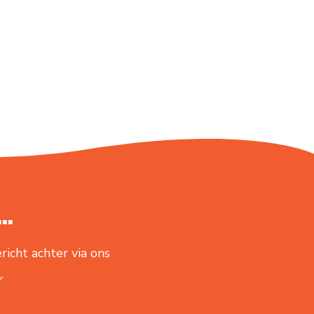
..
richt achter via ons
l
.