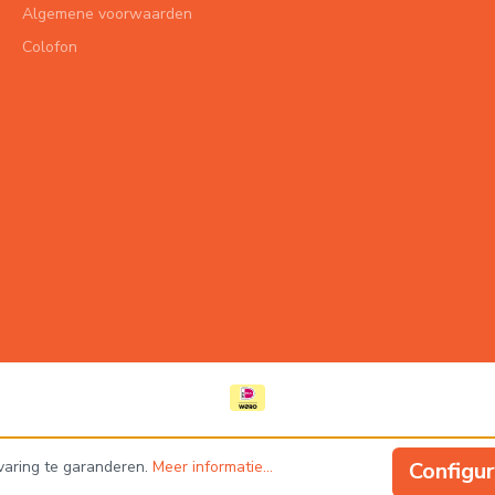
Algemene voorwaarden
Colofon
varing te garanderen.
Meer informatie...
Configu