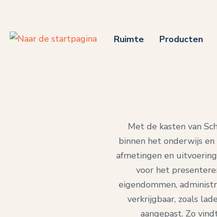
 naar de hoofdinhoud
Ga naar de zoekopdracht
Ga naar de hoofdnavigatie
Ruimte
Producten
Met de kasten van Schi
binnen het onderwijs en
afmetingen en uitvoering
voor het presentere
eigendommen, administrat
verkrijgbaar, zoals l
aangepast. Zo vind