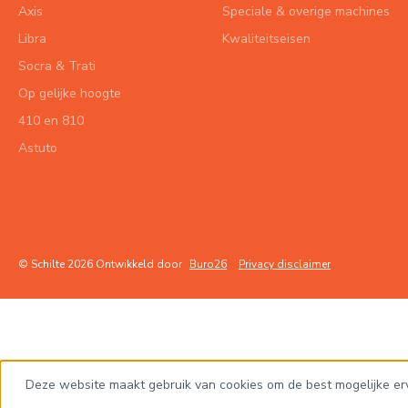
Axis
Speciale & overige machines
Libra
Kwaliteitseisen
Socra & Trati
Op gelijke hoogte
410 en 810
Astuto
© Schilte 2026 Ontwikkeld door
Buro26
Privacy disclaimer
Deze website maakt gebruik van cookies om de best mogelijke er