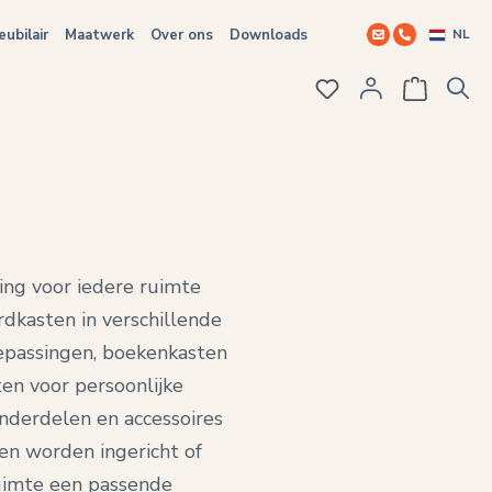
NL
ubilair
Maatwerk
Over ons
Downloads
Je hebt 0 items op j
ting voor iedere ruimte
dkasten in verschillende
oepassingen, boekenkasten
en voor persoonlijke
onderdelen en accessoires
en worden ingericht of
ruimte een passende