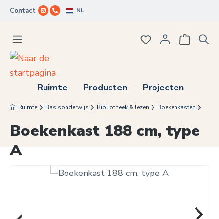
NL
Contact
Ga naar de hoofdinhoud
Je hebt 0 items op j
Ruimte
Producten
Projecten
Ruimte
Basisonderwijs
Bibliotheek & lezen
Boekenkasten
Boekenkast 188 cm, type
A
Afbeeldingengalerij overslaan