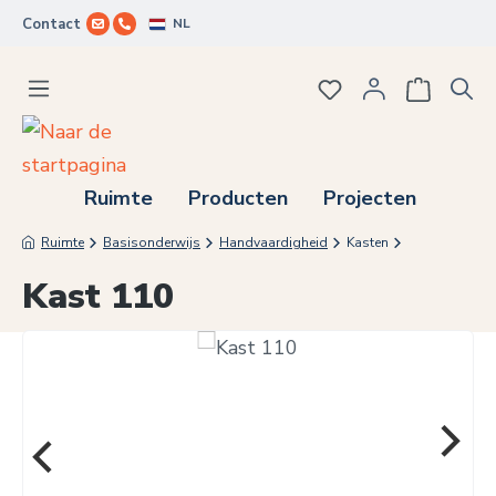
NL
Contact
Ga naar de hoofdinhoud
Je hebt 0 items op j
Ruimte
Producten
Projecten
Ruimte
Basisonderwijs
Handvaardigheid
Kasten
Kast 110
Afbeeldingengalerij overslaan