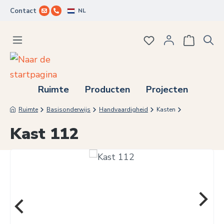
NL
Contact
Ga naar de hoofdinhoud
Je hebt 0 items op j
Ruimte
Producten
Projecten
Ruimte
Basisonderwijs
Handvaardigheid
Kasten
Kast 112
Afbeeldingengalerij overslaan