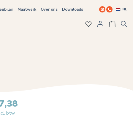
NL
ubilair
Maatwerk
Over ons
Downloads
Je hebt 0 items op j
7,38
ncl. btw