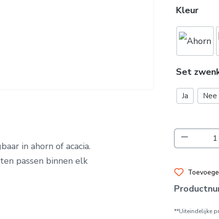
Kleur
Set zwen
Ja
Nee
Producth
baar in ahorn of acacia
.
ten passen binnen elk
Toevoegen
Productn
**Uiteindelijke 