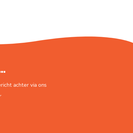
..
richt achter via ons
l
.