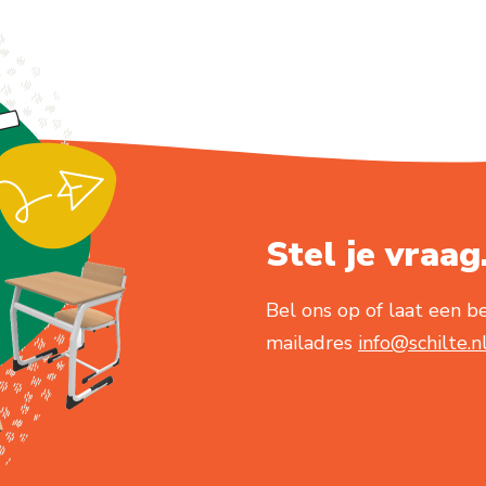
Stel je vraag.
Bel ons op of laat een be
mailadres
info@schilte.n