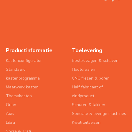
Productinformatie
Toelevering
Kastenconfigurator
Bestek zagen & schaven
Standaard
Houtdraaien
kastenprogramma
CNC frezen & boren
Maatwerk kasten
Half fabricaat of
Themakasten
eindproduct
Orion
Schuren & lakken
Axis
Speciale & overige machines
Libra
Kwaliteitseisen
Socra & Trati