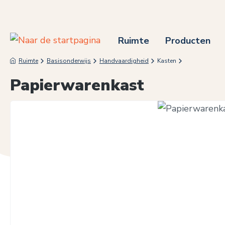
 naar de hoofdinhoud
Ga naar de zoekopdracht
Ga naar de hoofdnavigatie
Ruimte
Producten
Ruimte
Basisonderwijs
Handvaardigheid
Kasten
Papierwarenkast
Afbeeldingengalerij overslaan