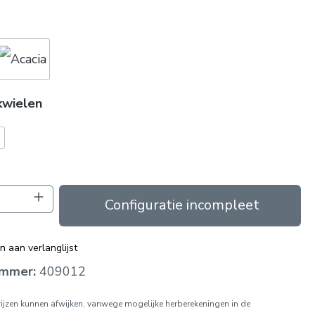
kwielen
oeveelheid: Voer de gewenste hoeveelhei
In de winkelmand
 aan verlanglijst
ummer:
409012
prijzen kunnen afwijken, vanwege mogelijke herberekeningen in de