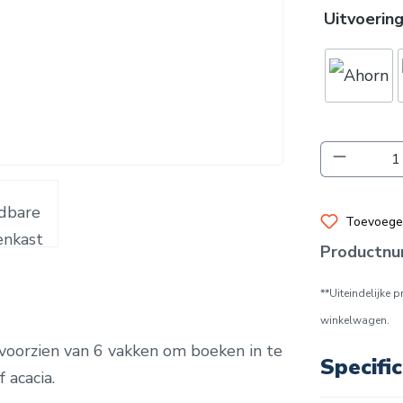
Uitvoerin
Producth
Toevoegen
Productn
**Uiteindelijke 
winkelwagen.
oorzien van 6 vakken om boeken in te
Specific
 acacia.