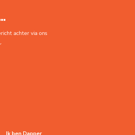
..
richt achter via ons
l
.
Ik ben Dapper