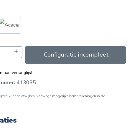
g
oeveelheid: Voer de gewenste hoeveelhei
In de winkelmand
 aan verlanglijst
ummer:
413035
prijzen kunnen afwijken, vanwege mogelijke herberekeningen in de
aties