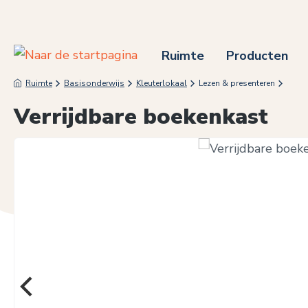
 naar de hoofdinhoud
Ga naar de zoekopdracht
Ga naar de hoofdnavigatie
Ruimte
Producten
Ruimte
Basisonderwijs
Kleuterlokaal
Lezen & presenteren
Verrijdbare boekenkast
Afbeeldingengalerij overslaan