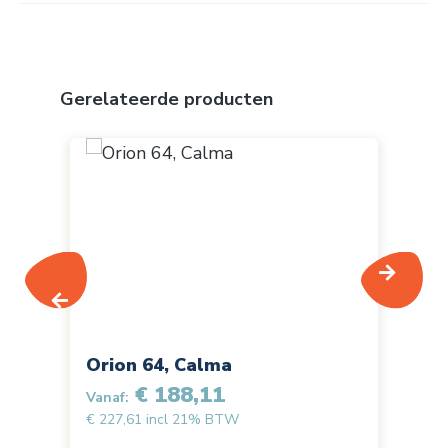
Productgalerij overslaan
Gerelateerde producten
Orion 64, Calma
Or
€ 188,11
Vanaf:
Van
€ 227,61 incl 21% BTW
€ 2