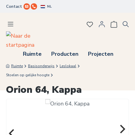
NL
Contact
Ga naar de hoofdinhoud
Je hebt 0 items op j
Ruimte
Producten
Projecten
Ruimte
Basisonderwijs
Leslokaal
Stoelen op gelijke hoogte
Orion 64, Kappa
Afbeeldingengalerij overslaan