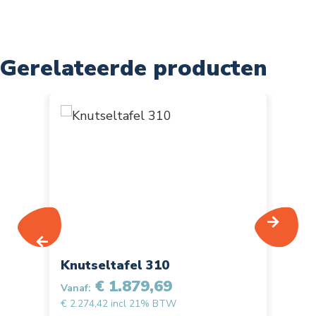
Gerelateerde producten
Productgalerij overslaan
Knutseltafel 310
Or
re
€ 1.879,69
Vanaf:
€ 2.274,42 incl 21% BTW
Van