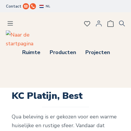
NL
Contact
Ga naar de hoofdinhoud
Je hebt 0 items op j
Ruimte
Producten
Projecten
KC Platijn, Best
Qua beleving is er gekozen voor een warme
huiselijke en rustige sfeer. Vandaar dat