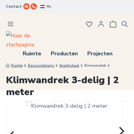
NL
Contact
Ga naar de hoofdinhoud
Je hebt 0 items op j
Ruimte
Producten
Projecten
Ruimte
Basisonderwijs
Speellokaal
Klimwandrek
Klimwandrek 3-delig | 2
meter
Afbeeldingengalerij overslaan