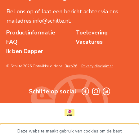
Bel ons op of laat een bericht achter via ons
mailadres
info@schilte.nl
.
Productinformatie
Toelevering
FAQ
Vacatures
Ik ben Dapper
© Schilte 2026 Ontwikkeld door
Buro26
Privacy disclaimer
Schilte op social
Deze website maakt gebruik van cookies om de best