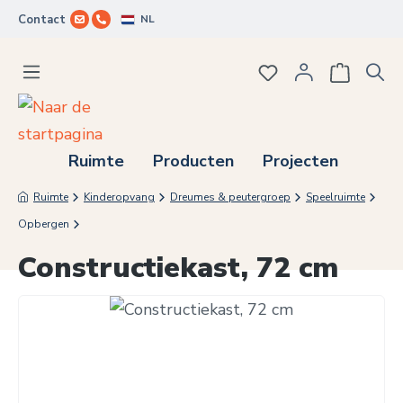
NL
Contact
Ga naar de hoofdinhoud
Je hebt 0 items op j
Ruimte
Producten
Projecten
Ruimte
Kinderopvang
Dreumes & peutergroep
Speelruimte
Opbergen
Constructiekast, 72 cm
Afbeeldingengalerij overslaan