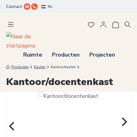
NL
Contact
Ga naar de hoofdinhoud
Je hebt 0 items op j
Ruimte
Producten
Projecten
Producten
Kasten
Kantoorkasten
Kantoor/docentenkast
Afbeeldingengalerij overslaan