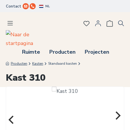
NL
Contact
Ga naar de hoofdinhoud
Je hebt 0 items op j
Ruimte
Producten
Projecten
Producten
Kasten
Standaard kasten
Kast 310
Afbeeldingengalerij overslaan