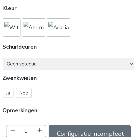
Kleur
Schuifdeuren
Schuifdeuren
Zwenkwielen
Ja
Nee
Opmerkingen
Producthoeveelheid: Voer de gewenste hoev
In de winkelmand