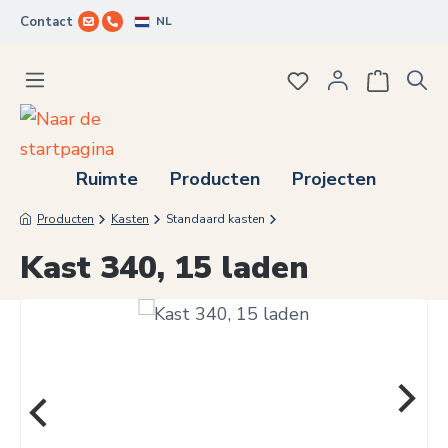
NL
Contact
Ga naar de hoofdinhoud
Je hebt 0 items op j
Ruimte
Producten
Projecten
Producten
Kasten
Standaard kasten
Kast 340, 15 laden
Afbeeldingengalerij overslaan