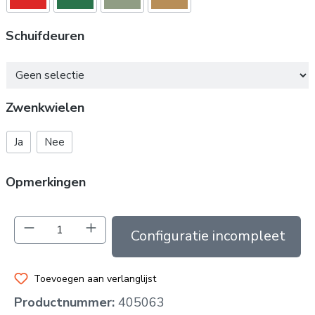
Schuifdeuren
Schuifdeuren
Zwenkwielen
Ja
Nee
Opmerkingen
Producthoeveelheid: Voer de gewenste hoev
In de winkelmand
Toevoegen aan verlanglijst
Productnummer:
405063