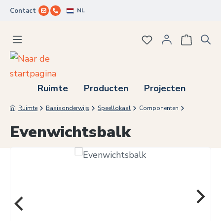
NL
Contact
Ga naar de hoofdinhoud
Je hebt 0 items op j
Ruimte
Producten
Projecten
Ruimte
Basisonderwijs
Speellokaal
Componenten
Evenwichtsbalk
Afbeeldingengalerij overslaan