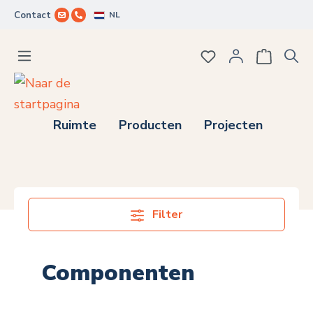
NL
Contact
Ga naar de hoofdinhoud
Je hebt 0 items op j
Ruimte
Producten
Projecten
Filter
Componenten