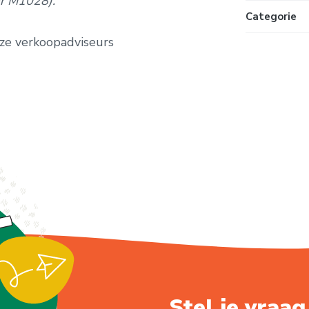
er M1028).
Categorie
ze verkoopadviseurs
Stel je vraag.