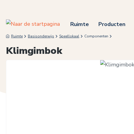
 naar de hoofdinhoud
Ga naar de zoekopdracht
Ga naar de hoofdnavigatie
Ruimte
Producten
Ruimte
Basisonderwijs
Speellokaal
Componenten
Klimgimbok
Afbeeldingengalerij overslaan