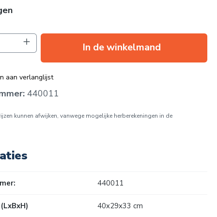
gen
oeveelheid: Voer de gewenste hoeveelhei
In de winkelmand
 aan verlanglijst
ummer:
440011
prijzen kunnen afwijken, vanwege mogelijke herberekeningen in de
aties
mer:
440011
(LxBxH)
40x29x33 cm