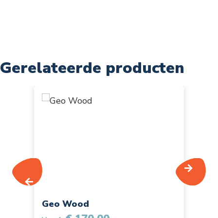
Gerelateerde producten
Productgalerij overslaan
Geo Wood
Ve