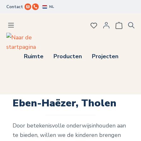
NL
Contact
Ga naar de hoofdinhoud
Je hebt 0 items op j
Ruimte
Producten
Projecten
Eben-Haëzer, Tholen
Door betekenisvolle onderwijsinhouden aan
te bieden, willen we de kinderen brengen