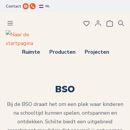
NL
Contact
Ga naar de hoofdinhoud
Je hebt 0 items op j
Ruimte
Producten
Projecten
BSO
Bij de BSO draait het om een plek waar kinderen
na schooltijd kunnen spelen, ontspannen en
ontdekken. Schilte biedt een uitgebreid