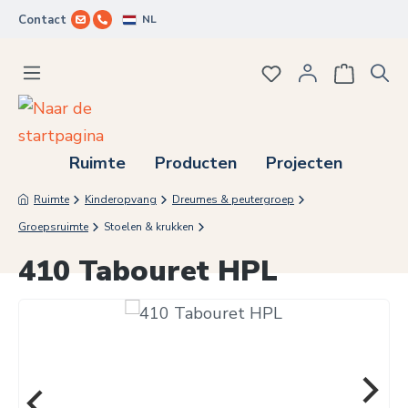
NL
Contact
Ga naar de hoofdinhoud
Je hebt 0 items op j
Ruimte
Producten
Projecten
Ruimte
Kinderopvang
Dreumes & peutergroep
Groepsruimte
Stoelen & krukken
410 Tabouret HPL
Afbeeldingengalerij overslaan