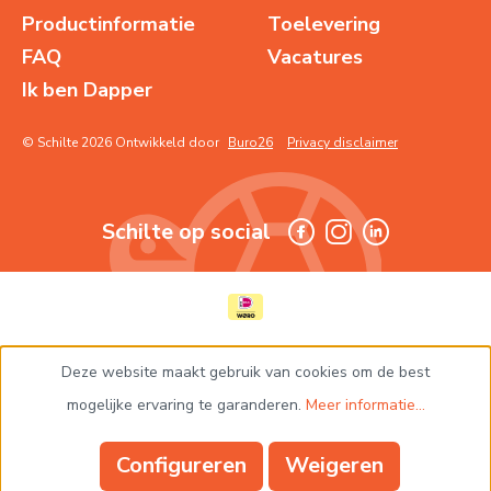
Productinformatie
Toelevering
FAQ
Vacatures
Ik ben Dapper
© Schilte 2026 Ontwikkeld door
Buro26
Privacy disclaimer
Schilte op social
Deze website maakt gebruik van cookies om de best
mogelijke ervaring te garanderen.
Meer informatie...
Configureren
Weigeren