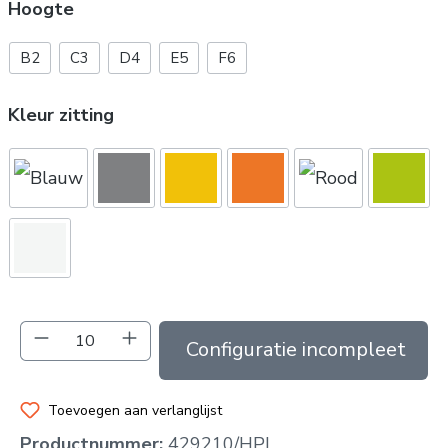
Hoogte
B2
C3
D4
E5
F6
Kleur zitting
Producthoeveelheid: Voer de gewenste hoev
In de winkelmand
Toevoegen aan verlanglijst
Productnummer:
429210/HPL