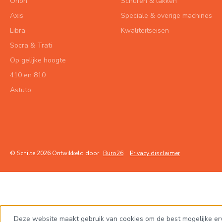
Orion
Schuren & lakken
Axis
Speciale & overige machines
Libra
Kwaliteitseisen
Socra & Trati
Op gelijke hoogte
410 en 810
Astuto
© Schilte 2026 Ontwikkeld door
Buro26
Privacy disclaimer
Deze website maakt gebruik van cookies om de best mogelijke er