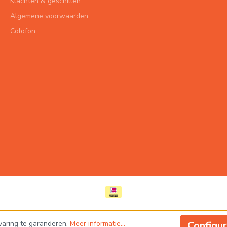
Klachten & geschillen
Algemene voorwaarden
Colofon
varing te garanderen.
Meer informatie...
Configu