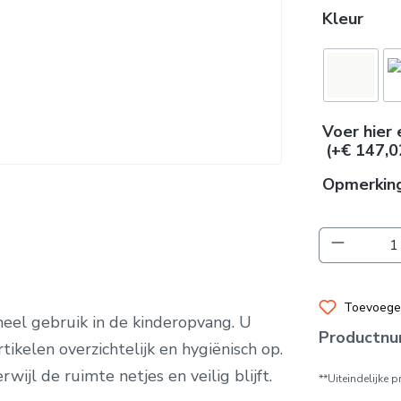
Kleur
Voer hier 
(+€ 147,0
Opmerkin
Producth
Toevoegen
oneel gebruik in de kinderopvang. U
Productn
ikelen overzichtelijk en hygiënisch op.
wijl de ruimte netjes en veilig blijft.
**Uiteindelijke 