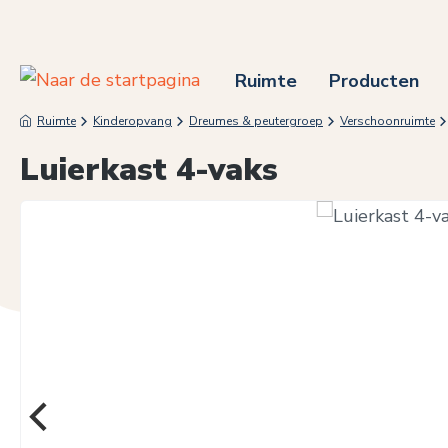
 naar de hoofdinhoud
Ga naar de zoekopdracht
Ga naar de hoofdnavigatie
Ruimte
Producten
Ruimte
Kinderopvang
Dreumes & peutergroep
Verschoonruimte
Luierkast 4-vaks
Afbeeldingengalerij overslaan