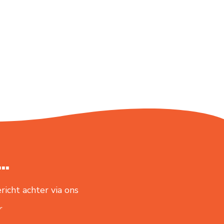
..
richt achter via ons
l
.