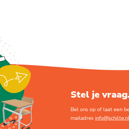
Stel je vraag.
Bel ons op of laat een be
mailadres
info@schilte.n