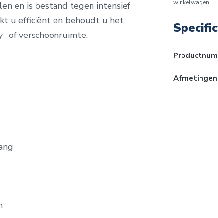
winkelwagen.
len en is bestand tegen intensief
rkt u efficiënt en behoudt u het
Specific
by- of verschoonruimte.
Productnum
Afmetingen 
vang
n