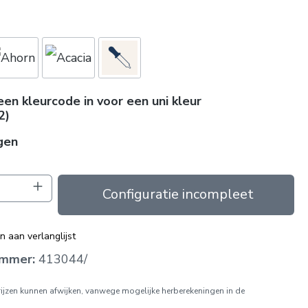
een kleurcode in voor een uni kleur
2)
gen
oeveelheid: Voer de gewenste hoeveelhei
In de winkelmand
 aan verlanglijst
ummer:
413044/
prijzen kunnen afwijken, vanwege mogelijke herberekeningen in de