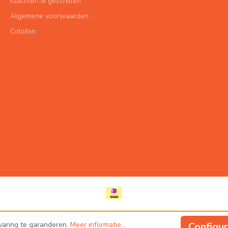
Klachten & geschillen
Algemene voorwaarden
Colofon
varing te garanderen.
Meer informatie...
Configu