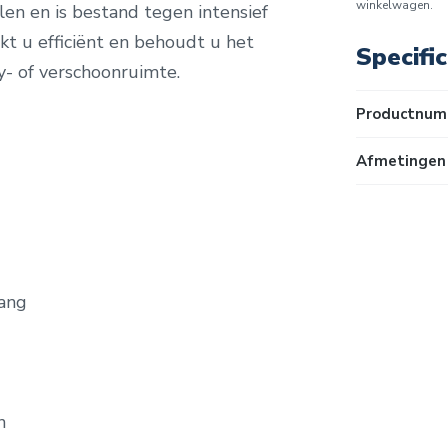
winkelwagen.
len en is bestand tegen intensief
rkt u efficiënt en behoudt u het
Specific
by- of verschoonruimte.
Productnum
Afmetingen 
vang
n