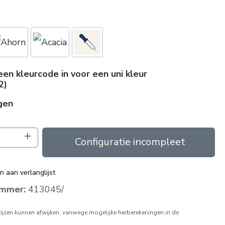
een kleurcode in voor een uni kleur
2)
gen
oeveelheid: Voer de gewenste hoeveelhei
In de winkelmand
 aan verlanglijst
ummer:
413045/
prijzen kunnen afwijken, vanwege mogelijke herberekeningen in de