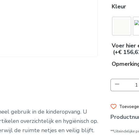
Kleur
Voer hier 
(+€ 156,6
Opmerkin
Producth
Toevoegen
oneel gebruik in de kinderopvang. U
Productn
ikelen overzichtelijk en hygiënisch op.
wijl de ruimte netjes en veilig blijft.
**Uiteindelijke 