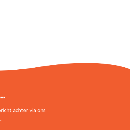
..
richt achter via ons
l
.