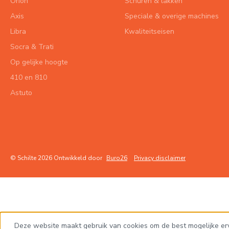
Orion
Schuren & lakken
Axis
Speciale & overige machines
Libra
Kwaliteitseisen
Socra & Trati
Op gelijke hoogte
410 en 810
Astuto
© Schilte 2026 Ontwikkeld door
Buro26
Privacy disclaimer
Deze website maakt gebruik van cookies om de best mogelijke er