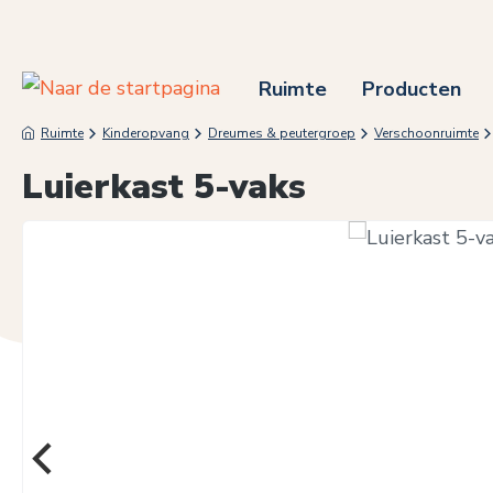
 naar de hoofdinhoud
Ga naar de zoekopdracht
Ga naar de hoofdnavigatie
Ruimte
Producten
Ruimte
Kinderopvang
Dreumes & peutergroep
Verschoonruimte
Luierkast 5-vaks
Afbeeldingengalerij overslaan