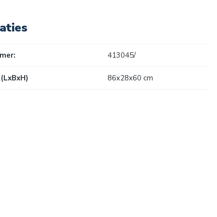
aties
mer:
413045/
(LxBxH)
86x28x60 cm