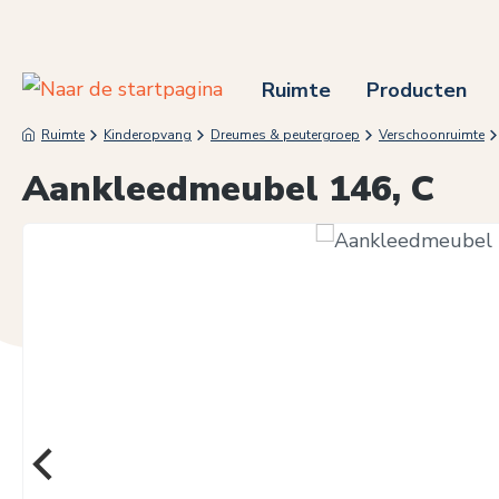
 naar de hoofdinhoud
Ga naar de zoekopdracht
Ga naar de hoofdnavigatie
Ruimte
Producten
Ruimte
Kinderopvang
Dreumes & peutergroep
Verschoonruimte
Aankleedmeubel 146, C
Afbeeldingengalerij overslaan