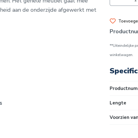
mmen. Het gehele meubel gaat mee
igheid aan de onderzijde afgewerkt met
Toevoegen
Productn
**Uiteindelijke 
winkelwagen.
Specific
Productnum
s
Lengte
Voorzien va