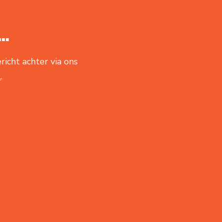
..
richt achter via ons
l
.