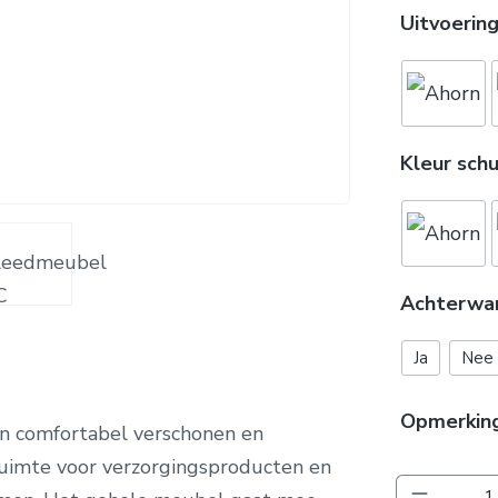
Uitvoerin
Kleur sch
Achterwa
Ja
Nee
Opmerkin
en comfortabel verschonen en
ruimte voor verzorgingsproducten en
Producth