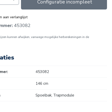
In de winkelmand
 aan verlanglijst
ummer:
453082
prijzen kunnen afwijken, vanwege mogelijke herberekeningen in de
aties
mer:
453082
146 cm
n
Spoelbak
, Trapmodule