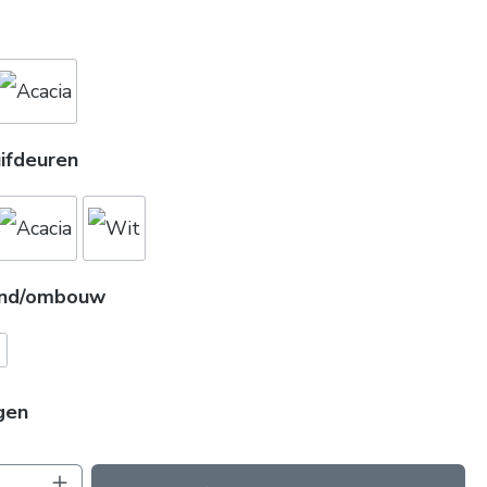
g
uifdeuren
nd/ombouw
gen
oeveelheid: Voer de gewenste hoeveelhei