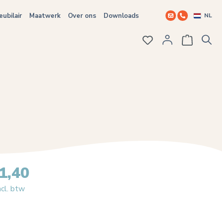
NL
ubilair
Maatwerk
Over ons
Downloads
Je hebt 0 items op j
1,40
ncl. btw