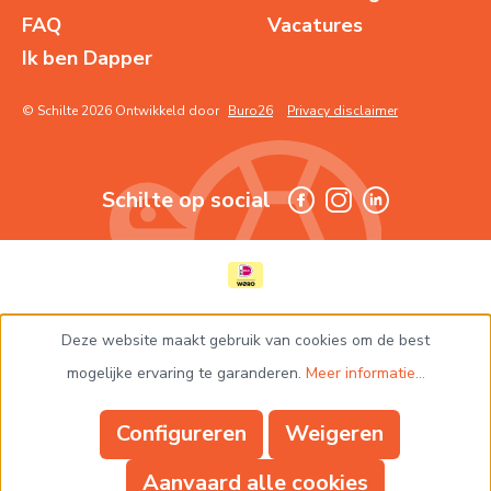
FAQ
Vacatures
Ik ben Dapper
© Schilte 2026 Ontwikkeld door
Buro26
Privacy disclaimer
Schilte op social
Deze website maakt gebruik van cookies om de best
mogelijke ervaring te garanderen.
Meer informatie...
Configureren
Weigeren
Aanvaard alle cookies