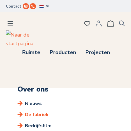
NL
Contact
Ga naar de hoofdinhoud
Je hebt 0 items op j
Ruimte
Producten
Projecten
Over ons
Nieuws
De fabriek
Bedrijfsfilm