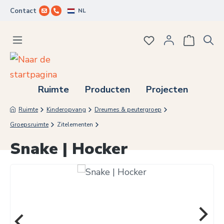
NL
Contact
Ga naar de hoofdinhoud
Je hebt 0 items op j
Ruimte
Producten
Projecten
Ruimte
Kinderopvang
Dreumes & peutergroep
Groepsruimte
Zitelementen
Snake | Hocker
Afbeeldingengalerij overslaan