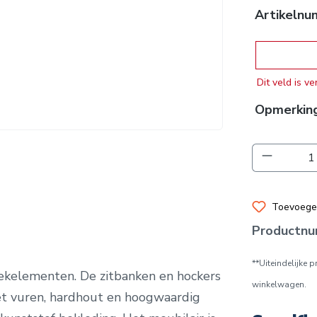
Artikeln
Artikelnu
Dit veld is ve
Opmerkin
Producth
Toevoegen
Productn
**Uiteindelijke 
oekelementen.
De zitbanken en hockers
winkelwagen.
t vuren, hardhout en hoogwaardig