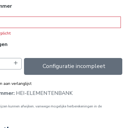
ummer
mmer
rplicht
gen
oeveelheid: Voer de gewenste hoeveelhei
In de winkelmand
 aan verlanglijst
ummer:
HEI-ELEMENTENBANK
prijzen kunnen afwijken, vanwege mogelijke herberekeningen in de