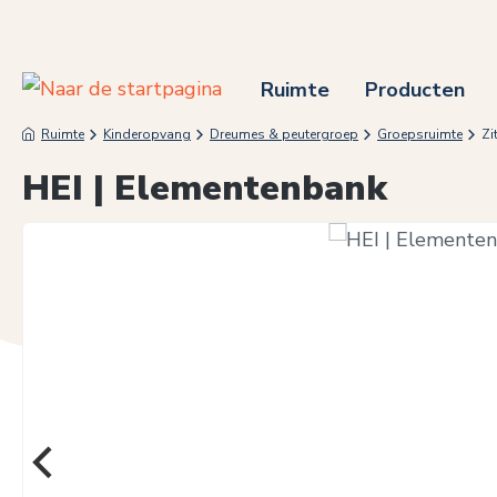
 naar de hoofdinhoud
Ga naar de zoekopdracht
Ga naar de hoofdnavigatie
Ruimte
Producten
Ruimte
Kinderopvang
Dreumes & peutergroep
Groepsruimte
Zi
HEI | Elementenbank
Afbeeldingengalerij overslaan