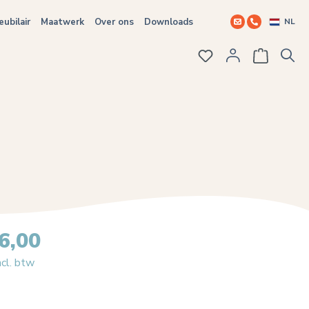
NL
ubilair
Maatwerk
Over ons
Downloads
Je hebt 0 items op j
6,00
ncl. btw