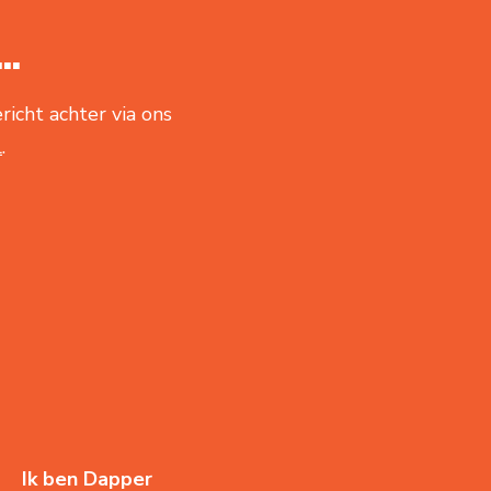
..
richt achter via ons
l
.
Ik ben Dapper