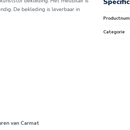
Specific
nststof bekleding. Het meubilair is
ndig. De bekleding is leverbaar in
Productnum
Categorie
euren van Carmat