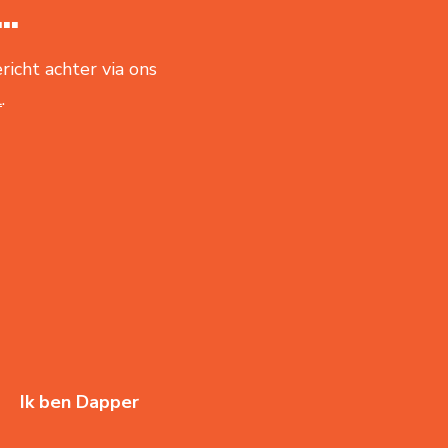
..
richt achter via ons
l
.
Ik ben Dapper