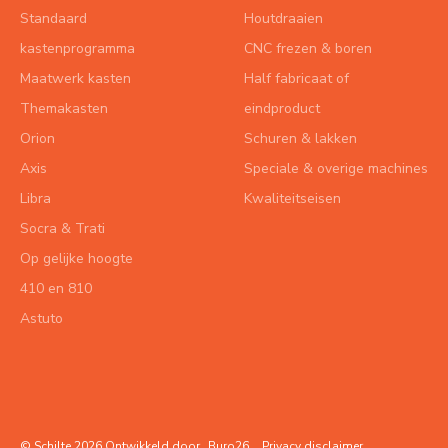
Standaard
Houtdraaien
kastenprogramma
CNC frezen & boren
Maatwerk kasten
Half fabricaat of
Themakasten
eindproduct
Orion
Schuren & lakken
Axis
Speciale & overige machines
Libra
Kwaliteitseisen
Socra & Trati
Op gelijke hoogte
410 en 810
Astuto
© Schilte 2026 Ontwikkeld door
Buro26
Privacy disclaimer