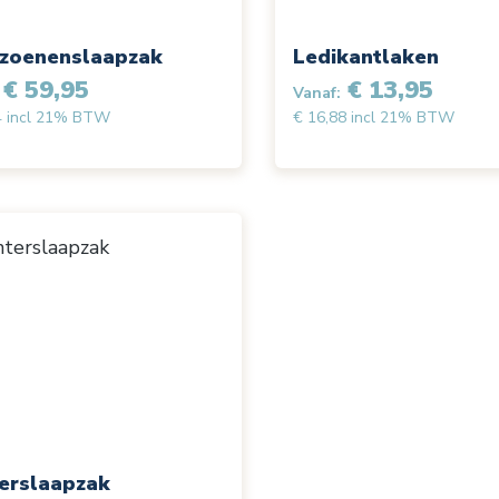
izoenenslaapzak
Ledikantlaken
€ 59,95
€ 13,95
Vanaf:
4 incl 21% BTW
€ 16,88 incl 21% BTW
erslaapzak