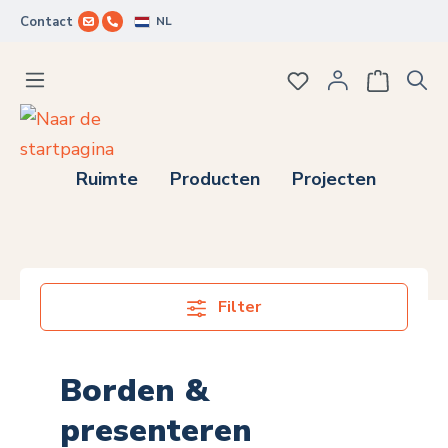
NL
Contact
Ga naar de hoofdinhoud
Je hebt 0 items op j
Ruimte
Producten
Projecten
Filter
Borden &
presenteren