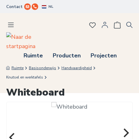
NL
Contact
Ga naar de hoofdinhoud
Je hebt 0 items op j
Ruimte
Producten
Projecten
Ruimte
Basisonderwijs
Handvaardigheid
Knutsel en werktafels
Whiteboard
Afbeeldingengalerij overslaan