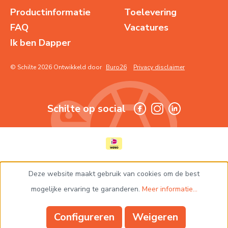
Productinformatie
Toelevering
FAQ
Vacatures
Ik ben Dapper
© Schilte 2026 Ontwikkeld door
Buro26
Privacy disclaimer
Schilte op social
Deze website maakt gebruik van cookies om de best
mogelijke ervaring te garanderen.
Meer informatie...
Configureren
Weigeren