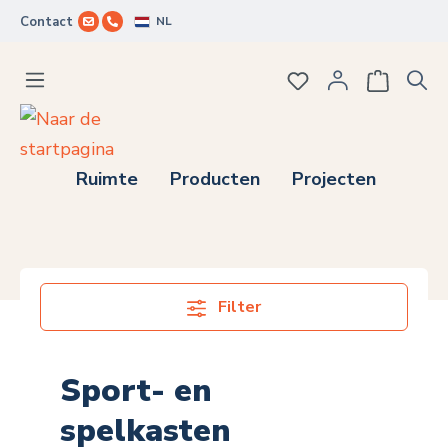
NL
Contact
Ga naar de hoofdinhoud
Je hebt 0 items op j
Ruimte
Producten
Projecten
Filter
Sport- en
spelkasten