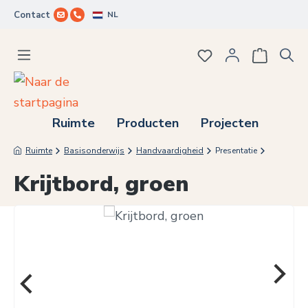
NL
Contact
Ga naar de hoofdinhoud
Je hebt 0 items op j
Ruimte
Producten
Projecten
Ruimte
Basisonderwijs
Handvaardigheid
Presentatie
Krijtbord, groen
Afbeeldingengalerij overslaan