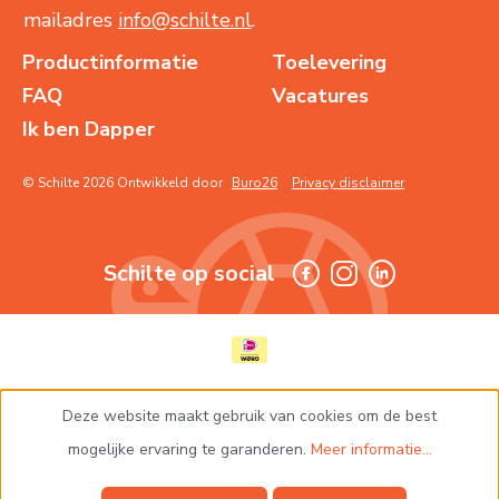
mailadres
info@schilte.nl
.
Productinformatie
Toelevering
FAQ
Vacatures
Ik ben Dapper
© Schilte 2026 Ontwikkeld door
Buro26
Privacy disclaimer
Schilte op social
Deze website maakt gebruik van cookies om de best
mogelijke ervaring te garanderen.
Meer informatie...