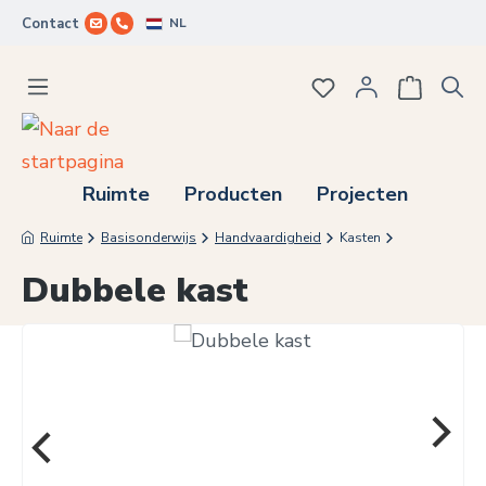
NL
Contact
Ga naar de hoofdinhoud
Je hebt 0 items op j
Ruimte
Producten
Projecten
Ruimte
Basisonderwijs
Handvaardigheid
Kasten
Dubbele kast
Afbeeldingengalerij overslaan