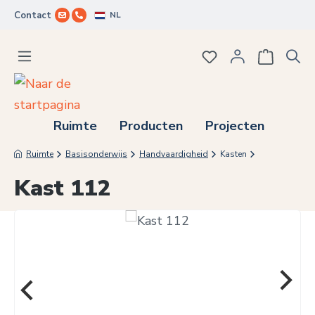
NL
Contact
Ga naar de hoofdinhoud
Je hebt 0 items op j
Ruimte
Producten
Projecten
Ruimte
Basisonderwijs
Handvaardigheid
Kasten
Kast 112
Afbeeldingengalerij overslaan