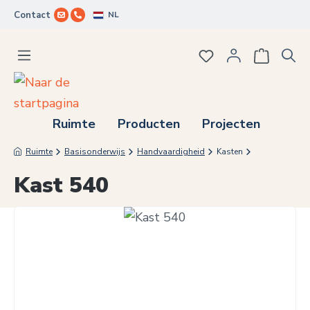
NL
Contact
Ga naar de hoofdinhoud
Je hebt 0 items op j
Ruimte
Producten
Projecten
Ruimte
Basisonderwijs
Handvaardigheid
Kasten
Kast 540
Afbeeldingengalerij overslaan