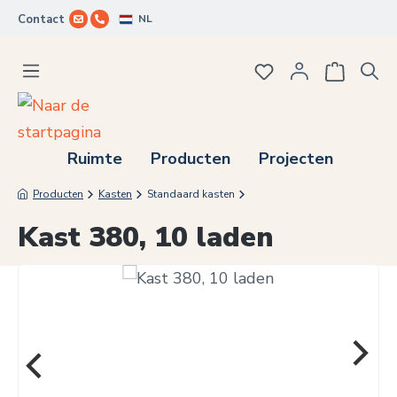
NL
Contact
Ga naar de hoofdinhoud
Je hebt 0 items op j
Ruimte
Producten
Projecten
Producten
Kasten
Standaard kasten
Kast 380, 10 laden
Afbeeldingengalerij overslaan