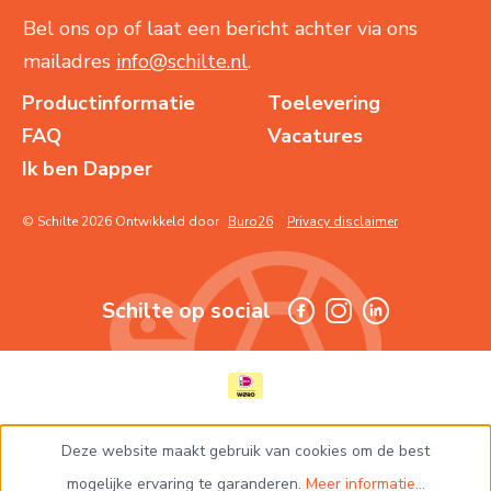
Bel ons op of laat een bericht achter via ons
mailadres
info@schilte.nl
.
Productinformatie
Toelevering
FAQ
Vacatures
Ik ben Dapper
© Schilte 2026 Ontwikkeld door
Buro26
Privacy disclaimer
Schilte op social
Deze website maakt gebruik van cookies om de best
mogelijke ervaring te garanderen.
Meer informatie...