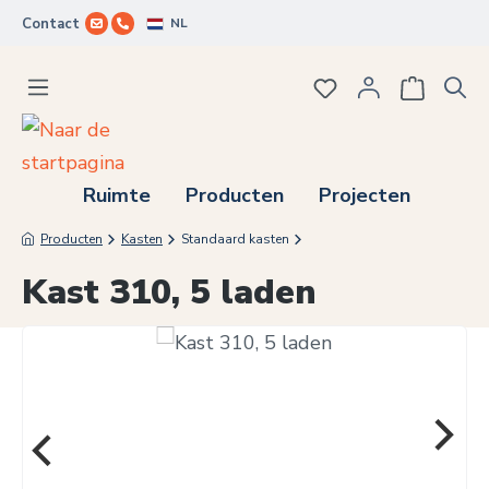
NL
Contact
Ga naar de hoofdinhoud
Je hebt 0 items op j
Ruimte
Producten
Projecten
Producten
Kasten
Standaard kasten
Kast 310, 5 laden
Afbeeldingengalerij overslaan