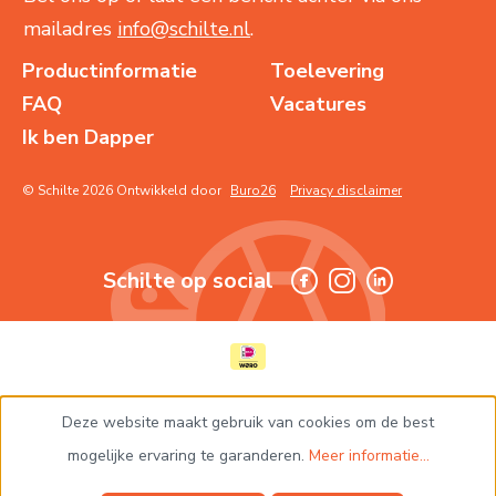
mailadres
info@schilte.nl
.
Productinformatie
Toelevering
FAQ
Vacatures
Ik ben Dapper
© Schilte 2026 Ontwikkeld door
Buro26
Privacy disclaimer
Schilte op social
Deze website maakt gebruik van cookies om de best
mogelijke ervaring te garanderen.
Meer informatie...