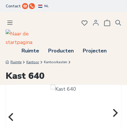
NL
Contact
Ga naar de hoofdinhoud
Je hebt 0 items op j
Ruimte
Producten
Projecten
Ruimte
Kantoor
Kantoorkasten
Kast 640
Afbeeldingengalerij overslaan