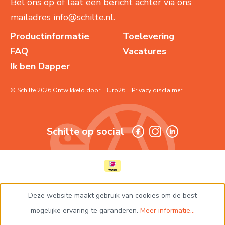
Bel ons op of laat een bericht achter via ons
mailadres
info@schilte.nl
.
Productinformatie
Toelevering
FAQ
Vacatures
Ik ben Dapper
© Schilte 2026 Ontwikkeld door
Buro26
Privacy disclaimer
Schilte op social
Deze website maakt gebruik van cookies om de best
mogelijke ervaring te garanderen.
Meer informatie...