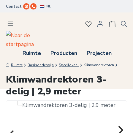
NL
Contact
Ga naar de hoofdinhoud
Je hebt 0 items op j
Ruimte
Producten
Projecten
Ruimte
Basisonderwijs
Speellokaal
Klimwandrektoren
Klimwandrektoren 3-
delig | 2,9 meter
Afbeeldingengalerij overslaan