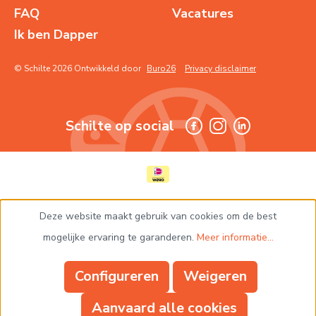
FAQ
Vacatures
Ik ben Dapper
© Schilte 2026 Ontwikkeld door
Buro26
Privacy disclaimer
Schilte op social
Deze website maakt gebruik van cookies om de best
mogelijke ervaring te garanderen.
Meer informatie...
Configureren
Weigeren
Aanvaard alle cookies