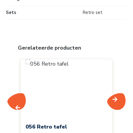
Sets
Retro set
Productgalerij overslaan
Gerelateerde producten
056 Retro tafel
05