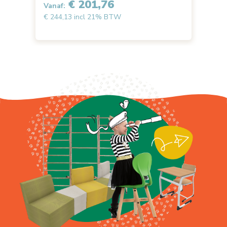
€ 201,76
Vanaf:
Van
€ 244,13 incl 21% BTW
€ 1