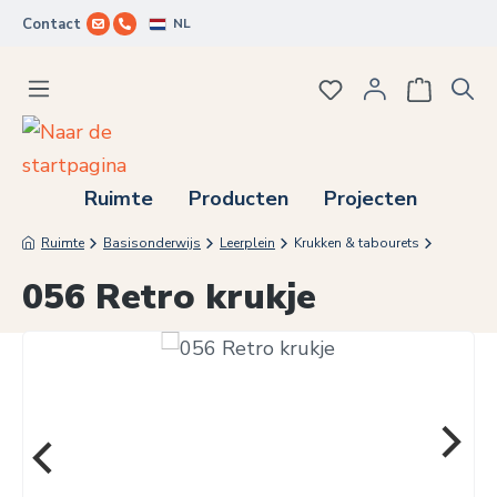
NL
Contact
Ga naar de hoofdinhoud
Je hebt 0 items op j
Ruimte
Producten
Projecten
Ruimte
Basisonderwijs
Leerplein
Krukken & tabourets
056 Retro krukje
Afbeeldingengalerij overslaan