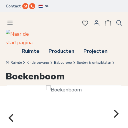
NL
Contact
Ga naar de hoofdinhoud
Je hebt 0 items op j
Ruimte
Producten
Projecten
Ruimte
Kinderopvang
Babygroep
Spelen & ontwikkelen
Boekenboom
Afbeeldingengalerij overslaan