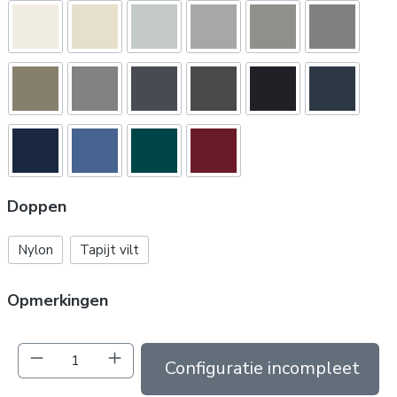
Doppen
Nylon
Tapijt vilt
Opmerkingen
Producthoeveelheid: Voer de gewenste hoev
In de winkelmand