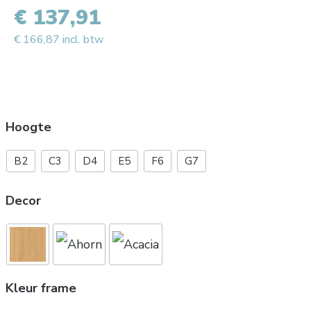
€ 137,91
€ 166,87 incl. btw
Hoogte
B2
C3
D4
E5
F6
G7
Decor
Kleur frame