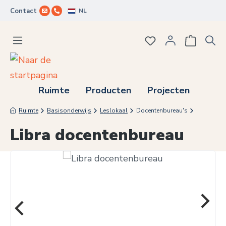
NL
Contact
Ga naar de hoofdinhoud
Je hebt 0 items op j
Ruimte
Producten
Projecten
Ruimte
Basisonderwijs
Leslokaal
Docentenbureau's
Libra docentenbureau
Afbeeldingengalerij overslaan