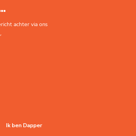
..
richt achter via ons
l
.
Ik ben Dapper