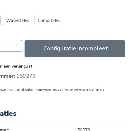
g
Watertafel
Combitafel
oeveelheid: Voer de gewenste hoeveelhei
In de winkelmand
 aan verlanglijst
ummer:
150279
prijzen kunnen afwijken, vanwege mogelijke herberekeningen in de
aties
mer:
150279