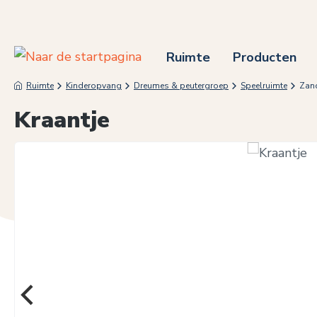
 naar de hoofdinhoud
Ga naar de zoekopdracht
Ga naar de hoofdnavigatie
Ruimte
Producten
Ruimte
Kinderopvang
Dreumes & peutergroep
Speelruimte
Zan
Kraantje
Afbeeldingengalerij overslaan