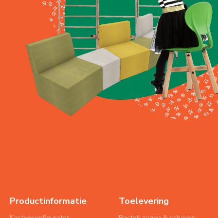
Productinformatie
Toelevering
Kastenconfigurator
Bestek zagen & schaven