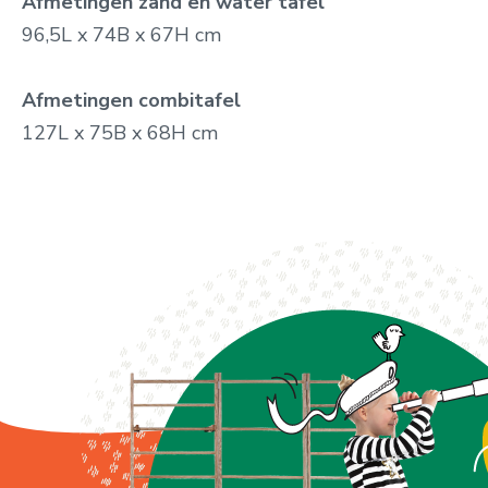
Afmetingen zand en water tafel
96,5L x 74B x 67H cm
Afmetingen combitafel
127L x 75B x 68H cm