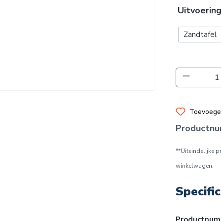
Uitvoerin
Zandtafel
Producth
Toevoegen
Productn
**Uiteindelijke 
winkelwagen.
Specific
Productnum