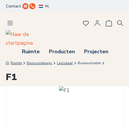
NL
Contact
Ga naar de hoofdinhoud
Je hebt 0 items op j
Ruimte
Producten
Projecten
Ruimte
Basisonderwijs
Leslokaal
Bureaustoelen
F1
Afbeeldingengalerij overslaan