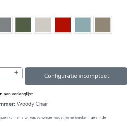
oeveelheid: Voer de gewenste hoeveelhei
In de winkelmand
 aan verlanglijst
ummer:
Woody Chair
prijzen kunnen afwijken, vanwege mogelijke herberekeningen in de