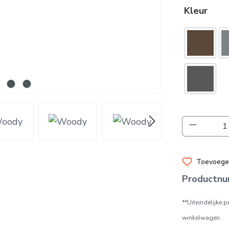
Kleur
Producth
Toevoegen
Productn
**Uiteindelijke 
winkelwagen.