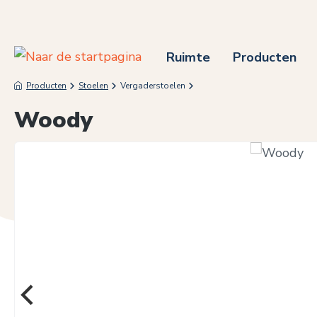
 naar de hoofdinhoud
Ga naar de zoekopdracht
Ga naar de hoofdnavigatie
Ruimte
Producten
Producten
Stoelen
Vergaderstoelen
Woody
Afbeeldingengalerij overslaan