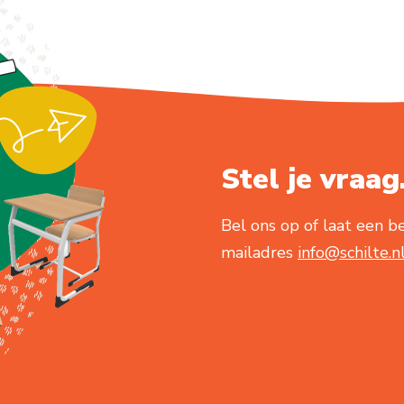
Stel je vraag.
Bel ons op of laat een be
mailadres
info@schilte.n