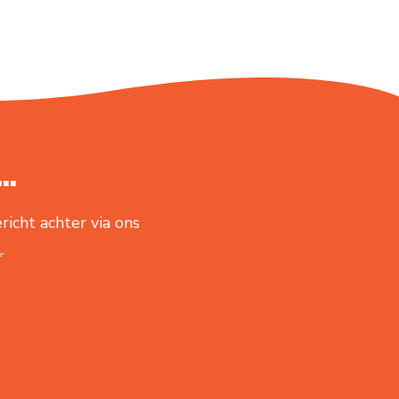
..
richt achter via ons
l
.