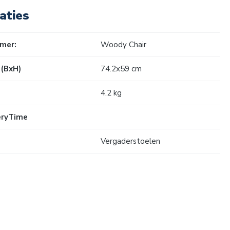
aties
mer:
Woody Chair
(BxH)
74.2x59 cm
4.2 kg
veryTime
Vergaderstoelen