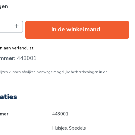
gen
oeveelheid: Voer de gewenste hoeveelhei
In de winkelmand
 aan verlanglijst
ummer:
443001
prijzen kunnen afwijken, vanwege mogelijke herberekeningen in de
aties
mer:
443001
Huisjes
, Specials