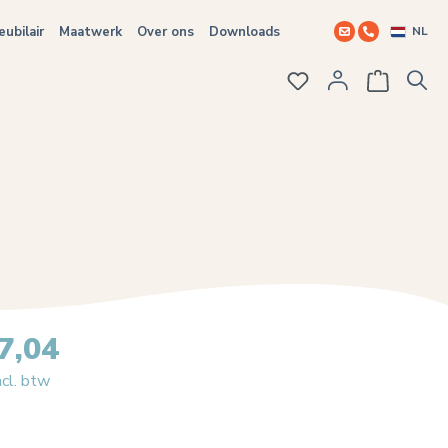
NL
ubilair
Maatwerk
Over ons
Downloads
Je hebt 0 items op j
7,04
ncl. btw