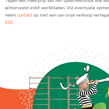
Tegen een meerprijs kan het speel/werkhuis ook wo
achterwand en/of werkbladen. Vul eventuele opmer
neem
contact
op met een van onze verkoop vertege
020