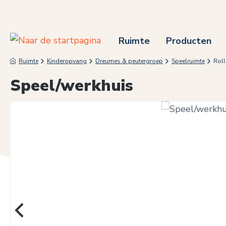
 naar de hoofdinhoud
Ga naar de zoekopdracht
Ga naar de hoofdnavigatie
Ruimte
Producten
Ruimte
Kinderopvang
Dreumes & peutergroep
Speelruimte
Roll
Speel/werkhuis
Afbeeldingengalerij overslaan