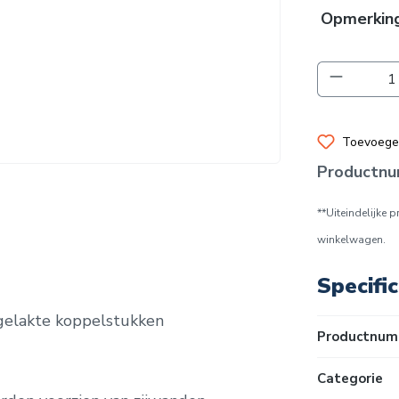
Opmerkin
Producth
Toevoegen
Productn
**Uiteindelijke 
winkelwagen.
Specific
gelakte koppelstukken
Productnum
Categorie