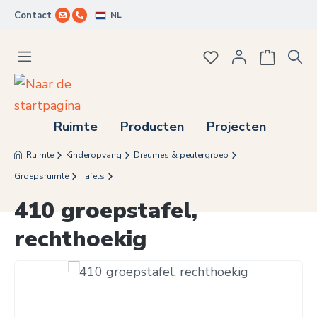
NL
Contact
Ga naar de hoofdinhoud
Je hebt 0 items op j
Ruimte
Producten
Projecten
Ruimte
Kinderopvang
Dreumes & peutergroep
Groepsruimte
Tafels
410 groepstafel,
rechthoekig
Afbeeldingengalerij overslaan