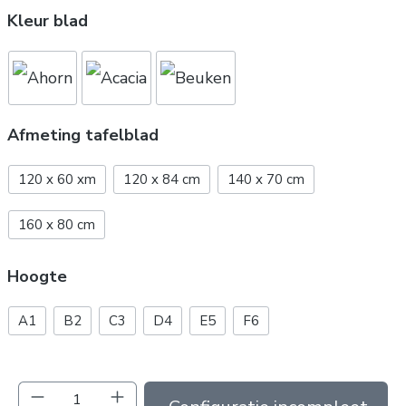
Kleur blad
Afmeting tafelblad
120 x 60 xm
120 x 84 cm
140 x 70 cm
160 x 80 cm
Hoogte
A1
B2
C3
D4
E5
F6
Producthoeveelheid: Voer de gewenste hoev